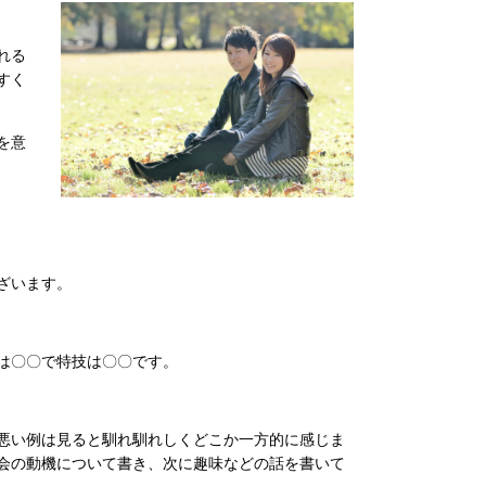
れる
すく
を意
ざいます。
は〇〇で特技は〇〇です。
悪い例は見ると馴れ馴れしくどこか一方的に感じま
会の動機について書き、次に趣味などの話を書いて