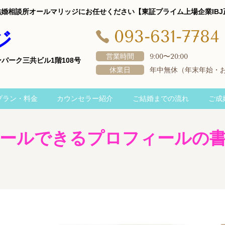
、結婚相談所オールマリッジにお任せください【東証プライム上場企業IB
093-631-7784
ジ
営業時間
9:00〜20:00
ーンパーク三共ビル1階108号
休業日
年中無休（年末年始・
プラン・料金
カウンセラー紹介
ご結婚までの流れ
ご成
ールできるプロフィールの