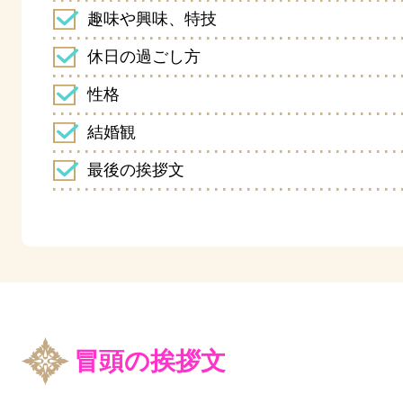
趣味や興味、特技
休日の過ごし方
性格
結婚観
最後の挨拶文
冒頭の挨拶文